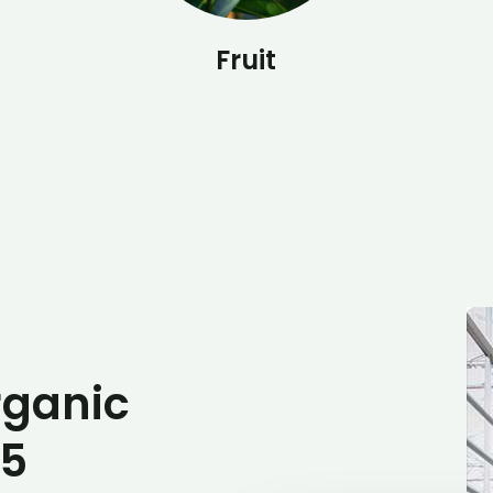
Fruit
rganic
85