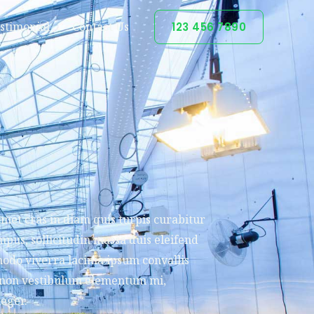
stimonial
Contact Us
123 456 7890
met cras in diam quis turpis curabitur
tempus, sollicitudin massa duis eleifend
odo viverra lacinia ipsum convallis
 non vestibulum elementum mi,
teger.