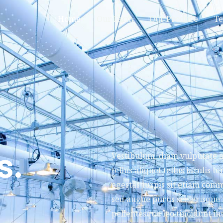
Home
Our Farm
Our Produce
Te
s.
Vestibulum, diam vulputate a
tellus aliquet tellus iaculis 
egestas turpis sit etiam comm
sed augue purus scelerisque
pellentesque leo tincidunt in