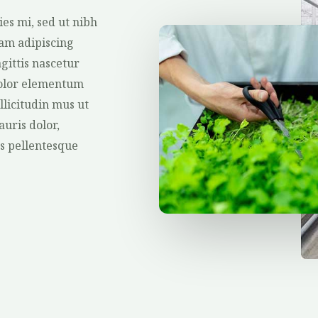
ies mi, sed ut nibh
diam adipiscing
gittis nascetur
dolor elementum
ollicitudin mus ut
uris dolor,
s pellentesque